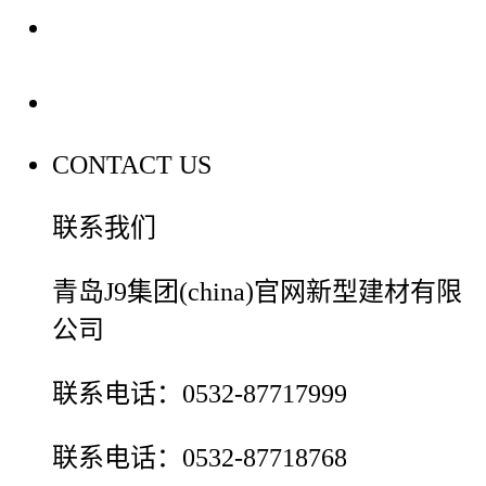
装修建材百科
联系我们
CONTACT US
联系我们
青岛J9集团(china)官网新型建材有限
公司
联系电话：0532-87717999
联系电话：0532-87718768