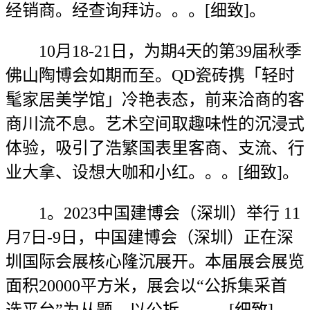
经销商。经查询拜访。。。[细致]。
10月18-21日，为期4天的第39届秋季
佛山陶博会如期而至。QD瓷砖携「轻时
髦家居美学馆」冷艳表态，前来洽商的客
商川流不息。艺术空间取趣味性的沉浸式
体验，吸引了浩繁国表里客商、支流、行
业大拿、设想大咖和小红。。。[细致]。
1。2023中国建博会（深圳）举行 11
月7日-9日，中国建博会（深圳）正在深
圳国际会展核心隆沉展开。本届展会展览
面积20000平方米，展会以“公拆集采首