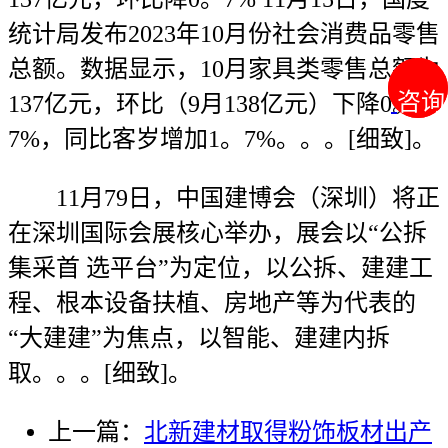
统计局发布2023年10月份社会消费品零售
总额。数据显示，10月家具类零售总额为
咨询
咨询
137亿元，环比（9月138亿元）下降0。
7%，同比客岁增加1。7%。。。[细致]。
11月79日，中国建博会（深圳）将正
在深圳国际会展核心举办，展会以“公拆
集采首 选平台”为定位，以公拆、建建工
程、根本设备扶植、房地产等为代表的
“大建建”为焦点，以智能、建建内拆
取。。。[细致]。
上一篇：
北新建材取得粉饰板材出产