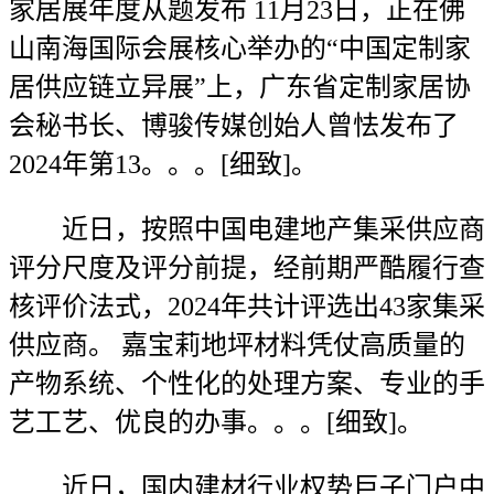
家居展年度从题发布 11月23日，正在佛
山南海国际会展核心举办的“中国定制家
居供应链立异展”上，广东省定制家居协
会秘书长、博骏传媒创始人曾怯发布了
2024年第13。。。[细致]。
近日，按照中国电建地产集采供应商
评分尺度及评分前提，经前期严酷履行查
核评价法式，2024年共计评选出43家集采
供应商。 嘉宝莉地坪材料凭仗高质量的
产物系统、个性化的处理方案、专业的手
艺工艺、优良的办事。。。[细致]。
近日，国内建材行业权势巨子门户中