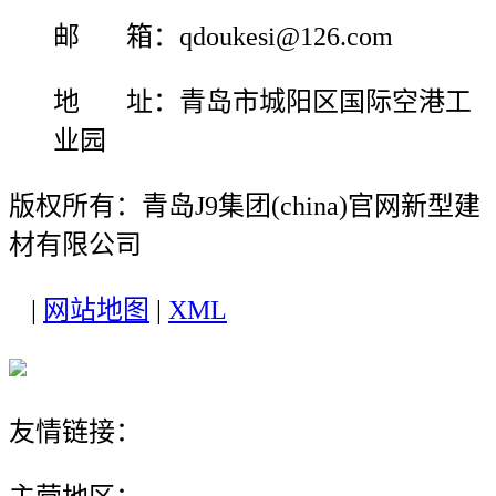
邮 箱：qdoukesi@126.com
地 址：青岛市城阳区国际空港工
业园
版权所有：青岛J9集团(china)官网新型建
材有限公司
|
网站地图
|
XML
友情链接：