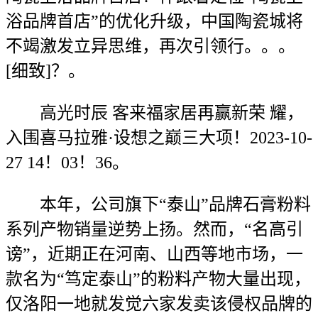
浴品牌首店”的优化升级，中国陶瓷城将
不竭激发立异思维，再次引领行。。。
[细致]？。
高光时辰 客来福家居再赢新荣 耀，
入围喜马拉雅·设想之巅三大项！2023-10-
27 14！03！36。
本年，公司旗下“泰山”品牌石膏粉料
系列产物销量逆势上扬。然而，“名高引
谤”，近期正在河南、山西等地市场，一
款名为“笃定泰山”的粉料产物大量出现，
仅洛阳一地就发觉六家发卖该侵权品牌的