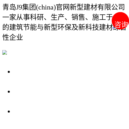
青岛J9集团(china)官网新型建材有限公司
一家从事科研、生产、销售、施工于一体
咨询
咨询
的建筑节能与新型环保及新科技建材综合
性企业
关于我们
装修建材知识
装修建材百科