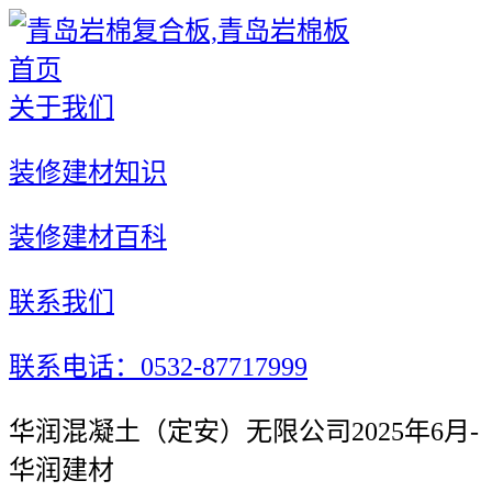
首页
关于我们
装修建材知识
装修建材百科
联系我们
联系电话：0532-87717999
华润混凝土（定安）无限公司2025年6月-
华润建材