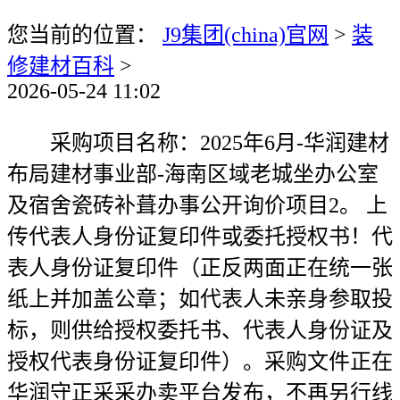
您当前的位置：
J9集团(china)官网
>
装
修建材百科
>
2026-05-24 11:02
采购项目名称：2025年6月-华润建材
布局建材事业部-海南区域老城坐办公室
及宿舍瓷砖补葺办事公开询价项目2。 上
传代表人身份证复印件或委托授权书！代
表人身份证复印件（正反两面正在统一张
纸上并加盖公章；如代表人未亲身参取投
标，则供给授权委托书、代表人身份证及
授权代表身份证复印件）。采购文件正在
华润守正采采办卖平台发布，不再另行线