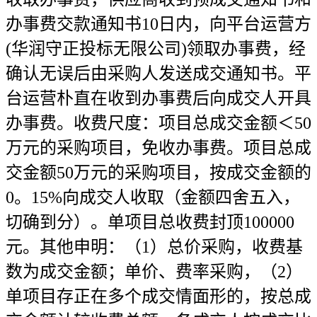
办事费交款通知书10日内，向平台运营方
(华润守正投标无限公司)领取办事费，经
确认无误后由采购人发送成交通知书。平
台运营朴直在收到办事费后向成交人开具
办事费。收费尺度：项目总成交金额＜50
万元的采购项目，免收办事费。项目总成
交金额50万元的采购项目，按成交金额的
0。15%向成交人收取（金额四舍五入，
切确到分）。单项目总收费封顶100000
元。其他申明：（1）总价采购，收费基
数为成交金额；单价、费率采购，（2）
单项目存正在多个成交情面形的，按总成