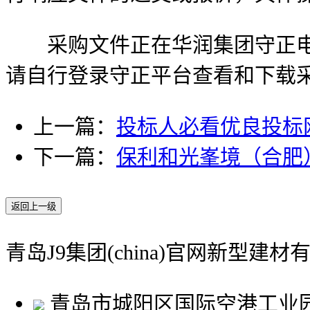
采购文件正在华润集团守正电子
请自行登录守正平台查看和下载
上一篇：
投标人必看优良投标
下一篇：
保利和光峯境（合肥
返回上一级
青岛J9集团(china)官网新型建材
青岛市城阳区国际空港工业