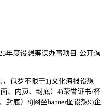
25年度设想筹谋办事项目-公开询
，包罗不限于1)文化海报设想
面、内页、封底）4)荣誉证书/杯
底）8)网坐banner图设想9)企