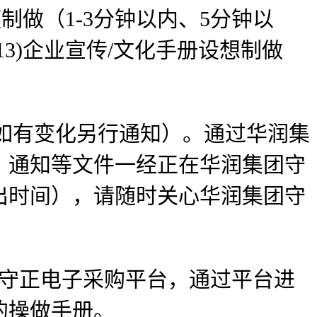
制做（1-3分钟以内、5分钟以
3)企业宣传/文化手册设想制做
时间，如有变化另行通知）。通过华润集
。通知等文件一经正在华润集团守
出时间），请随时关心华润集团守
守正电子采购平台，通过平台进
的操做手册。