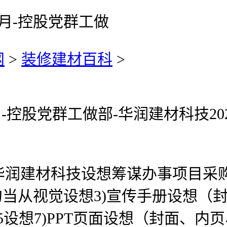
4月-控股党群工做
网
>
装修建材百科
>
-控股党群工做部-华润建材科技20
润建材科技设想筹谋办事项目采购
当从视觉设想3)宣传手册设想（封
设想7)PPT页面设想（封面、内页、封