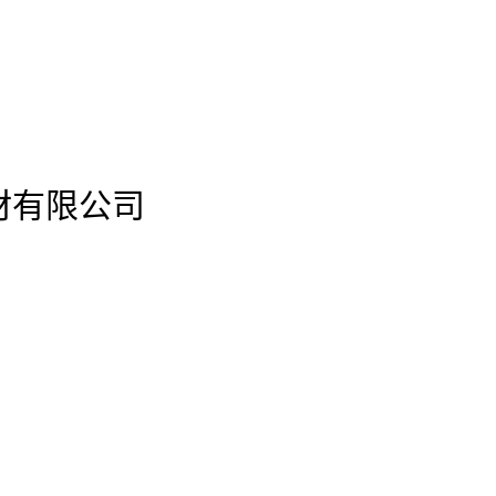
建材有限公司