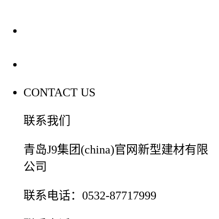
装修建材百科
联系我们
CONTACT US
联系我们
青岛J9集团(china)官网新型建材有限
公司
联系电话：0532-87717999