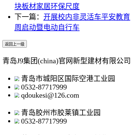
块板材家居环保尺度
下一篇：
开展校内非灵活车平安教育
周启动暨电动自行车
返回上一级
青岛J9集团(china)官网新型建材有限公司
青岛市城阳区国际空港工业园
0532-87717999
qdoukesi@126.com
青岛胶州市胶莱镇工业园
0532-87717999