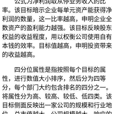
公式为净利润取从停业务收入的比
率。该目标暗示企业每单元资产能获得净
利润的数量，这一比率越高，申明企业全
数资产的盈利能力越强。该目标反映股东
权益的收益程度，用以权衡公司使用自有
本钱的效率。目标值越高，申明投资带来
的收益越高。
四分位属性是指按照每个目标的属
性，进行数值大小排序，然后分为四等
分，每个部门大约包含排名的四分之一。
将属性分为高、较高、较低、低四类。该
目标侧面反映出一家公司的规模和行业地