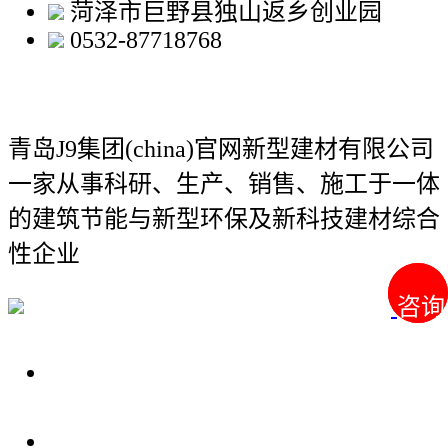
菏泽市巨野县独山返乡创业园
0532-87718768
青岛J9集团(china)官网新型建材有限公司
一家从事科研、生产、销售、施工于一体
的建筑节能与新型环保及新科技建材综合
性企业
咨询
咨询
关于我们
装修建材知识