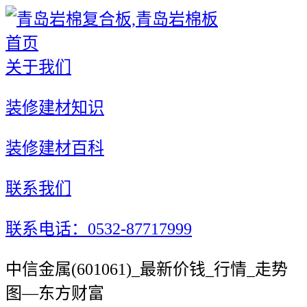
首页
关于我们
装修建材知识
装修建材百科
联系我们
联系电话：0532-87717999
中信金属(601061)_最新价钱_行情_走势
图—东方财富