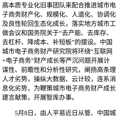
高本质专业化旧事团队来配合推进城市电
子商务财产化、规模化、人道化、协调化
及良性轮回生态化成长，落实地方城市工
做会议和国务院关于“去产能、去库存、
去杠杆、降成本、补短板”的摆设。中国
城市电子商务财产研究院将环绕“互联网
+电子商务”财产成长等严沉问题开展计
谋性、前瞻性和分析性研究，阐扬高条理
人才劣势，操纵大数据、云计较，连系消
息化劣势，为鞭策城市电子商务财产成长
建言献策，开展智库办事。
5月8日，由人平易近日从管、中国城