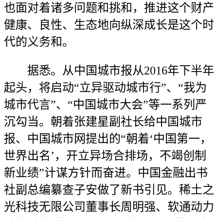
也面对着诸多问题和挑和，推进这个财产
健康、良性、生态地向纵深成长是这个时
代的义务和。
据悉。从中国城市报从2016年下半年
起头，将启动“立异驱动城市行”、“我为
城市代言”、“中国城市大会”等一系列严
沉勾当。朝着张建星副社长给中国城市
报、中国城市网提出的“朝着‘中国第一，
世界出名’，开立异场合排场，不竭创制
新业绩”计谋方针而奋进。中国金融出书
社副总编纂查子安做了新书引见。稀土之
光科技无限公司董事长周明强、软通动力