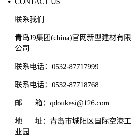
CONTACT US
联系我们
青岛J9集团(china)官网新型建材有限
公司
联系电话：0532-87717999
联系电话：0532-87718768
邮 箱：qdoukesi@126.com
地 址：青岛市城阳区国际空港工
业园