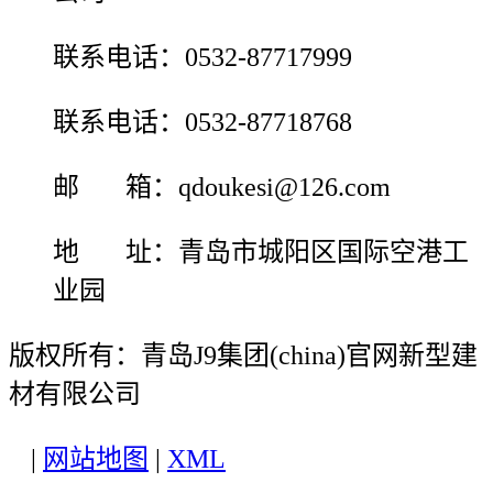
联系电话：0532-87717999
联系电话：0532-87718768
邮 箱：qdoukesi@126.com
地 址：青岛市城阳区国际空港工
业园
版权所有：青岛J9集团(china)官网新型建
材有限公司
|
网站地图
|
XML