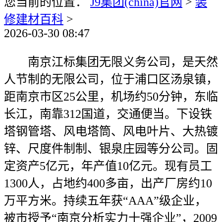
您当前的位置：
J9集团(china)官网
>
装
修建材百科
>
2026-03-30 08:47
南京江标集团无限义务公司，是天然
人节制的无限公司，位于浦口区汤泉镇，
距南京市区25公里，机场约50分钟，东临
长江，南靠312国道，交通便当。下设铁
塔钢管塔、风电塔筒、风电叶片、大热镀
锌、尺度件制制、银泉庄园等分公司。固
定资产5亿元，年产值10亿元。现有员工
1300人，占地约400多亩，出产厂房约10
万平方米。持续五年获“AAA”级企业，
被市授予“南京分析实力十强企业”，2009