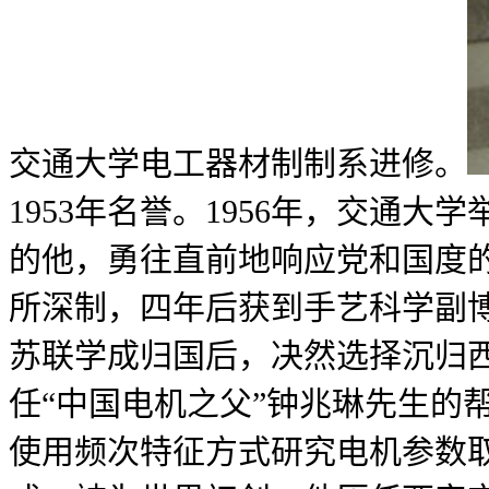
交通大学电工器材制制系进修。
1953年名誉。1956年，交通
的他，勇往直前地响应党和国度的
所深制，四年后获到手艺科学副博
苏联学成归国后，决然选择沉归
任“中国电机之父”钟兆琳先生的
使用频次特征方式研究电机参数