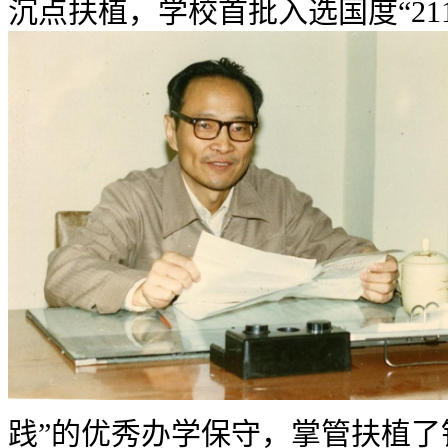
沉点扶植，学校首批入选国度“2
践”的优秀办学保守，掌管扶植