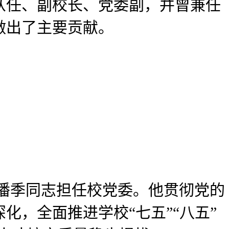
从任、副校长、党委副，并曾兼任
做出了主要贡献。
年月，潘季同志担任校党委。他贯彻党的
，全面推进学校“七五”“八五”