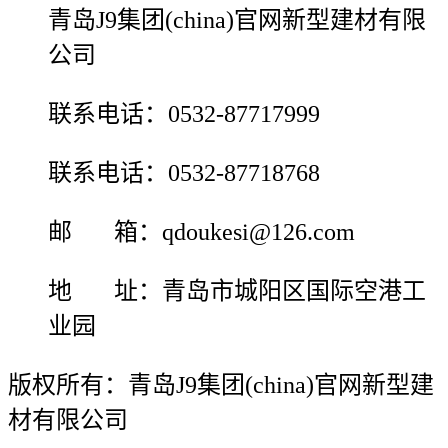
青岛J9集团(china)官网新型建材有限
公司
联系电话：0532-87717999
联系电话：0532-87718768
邮 箱：qdoukesi@126.com
地 址：青岛市城阳区国际空港工
业园
版权所有：青岛J9集团(china)官网新型建
材有限公司