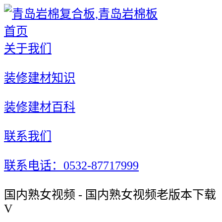
首页
关于我们
装修建材知识
装修建材百科
联系我们
联系电话：0532-87717999
国内熟女视频 - 国内熟女视频老版本下载
V