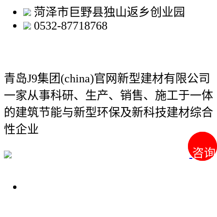
菏泽市巨野县独山返乡创业园
0532-87718768
青岛J9集团(china)官网新型建材有限公司
一家从事科研、生产、销售、施工于一体
的建筑节能与新型环保及新科技建材综合
性企业
咨询
咨询
关于我们