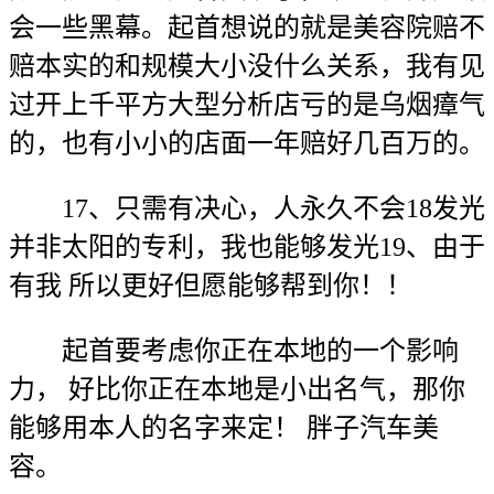
会一些黑幕。起首想说的就是美容院赔不
赔本实的和规模大小没什么关系，我有见
过开上千平方大型分析店亏的是乌烟瘴气
的，也有小小的店面一年赔好几百万的。
17、只需有决心，人永久不会18发光
并非太阳的专利，我也能够发光19、由于
有我 所以更好但愿能够帮到你！！
起首要考虑你正在本地的一个影响
力， 好比你正在本地是小出名气，那你
能够用本人的名字来定！ 胖子汽车美
容。