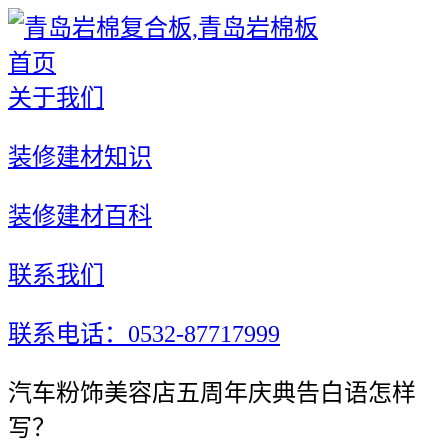
首页
关于我们
装修建材知识
装修建材百科
联系我们
联系电话：0532-87717999
汽车粉饰美容店五周年庆典告白语怎样
写？