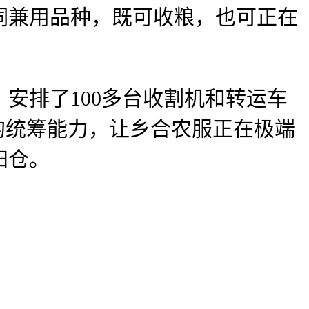
饲兼用品种，既可收粮，也可正在
排了100多台收割机和转运车
的统筹能力，让乡合农服正在极端
归仓。