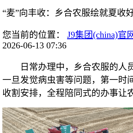
“麦”向丰收：乡合农服绘就夏收好
您当前的位置：
J9集团(china)官
2026-06-13 07:36
日常办理中，乡合农服的人员间
一旦发觉病虫害等问题，第一时
收割安排，全程陪同式的办事让农