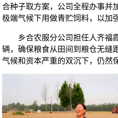
合种子取方案，公司全程办事并
极端气候下用做青贮饲料，以加
乡合农服分公司担任人齐福霞引
辆，确保粮食从田间到粮仓无缝跟
气候和资本严重的双沉下，仍然