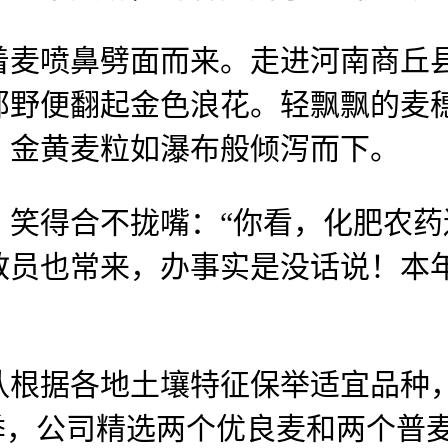
喷鼻劈面而来。走进河南商丘县
郊野便翻起金色浪花。轻飘飘的麦
，金黄麦粒如瀑布般倾泻而下。
得合不拢嘴：“你看，化肥农药
教员也常来，办事实是没话说！本
据各地土壤特征保举适宜品种，
季，公司精选两个优良麦和两个普