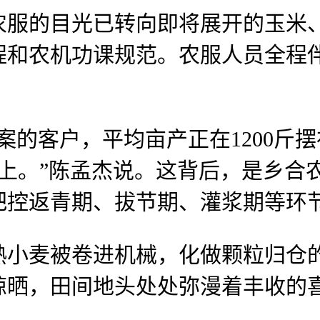
的目光已转向即将展开的玉米、
程和农机功课规范。农服人员全程
。
户，平均亩产正在1200斤摆布，
以上。”陈孟杰说。这背后，是乡
把控返青期、拔节期、灌浆期等环
麦被卷进机械，化做颗粒归仓的
晾晒，田间地头处处弥漫着丰收的