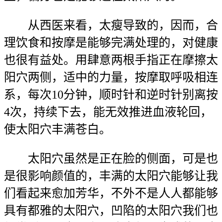
从西医来看，太瘦导致的，因而，合
理饮食和按摩是能够完满处理的，对健康
也很有益处。用肆意两根手指正在摩擦太
阳穴两侧，适中的力量，按摩取呼吸相连
系，每次10分钟，顺时针和逆时针别离按
4次，持续下去，能无效推进血液轮回，
使太阳穴丰满苍白。
太阳穴虽然是正在脸的侧面，可是也
是很影响颜值的，丰满的太阳穴能够让我
们看起来愈加芳华，不外不是人人都能够
具有都雅的太阳穴，凹陷的太阳穴我们也