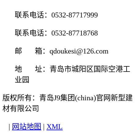
联系电话：0532-87717999
联系电话：0532-87718768
邮 箱：qdoukesi@126.com
地 址：青岛市城阳区国际空港工
业园
版权所有：青岛J9集团(china)官网新型建
材有限公司
|
网站地图
|
XML