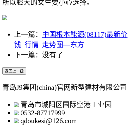
所以脸大的女生要小心选择。
上一篇：
中国根本能源(08117)最新价
钱_行情_走势图—东方
下一篇：没有了
返回上一级
青岛J9集团(china)官网新型建材有限公司
青岛市城阳区国际空港工业园
0532-87717999
qdoukesi@126.com