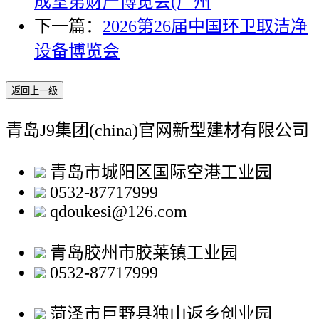
成室第财产博览会(广州
下一篇：
2026第26届中国环卫取洁净
设备博览会
返回上一级
青岛J9集团(china)官网新型建材有限公司
青岛市城阳区国际空港工业园
0532-87717999
qdoukesi@126.com
青岛胶州市胶莱镇工业园
0532-87717999
菏泽市巨野县独山返乡创业园