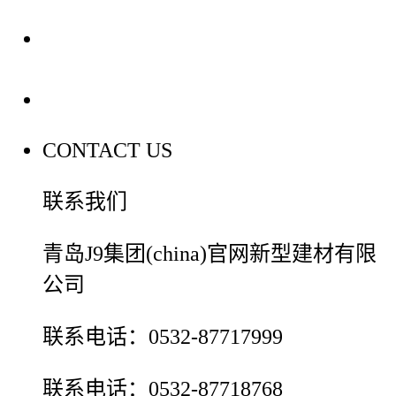
装修建材百科
联系我们
CONTACT US
联系我们
青岛J9集团(china)官网新型建材有限
公司
联系电话：0532-87717999
联系电话：0532-87718768