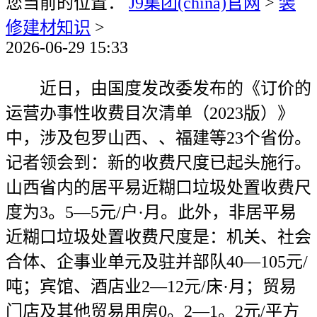
您当前的位置：
J9集团(china)官网
>
装
修建材知识
>
2026-06-29 15:33
近日，由国度发改委发布的《订价的
运营办事性收费目次清单（2023版）》
中，涉及包罗山西、、福建等23个省份。
记者领会到：新的收费尺度已起头施行。
山西省内的居平易近糊口垃圾处置收费尺
度为3。5—5元/户·月。此外，非居平易
近糊口垃圾处置收费尺度是：机关、社会
合体、企事业单元及驻并部队40—105元/
吨；宾馆、酒店业2—12元/床·月；贸易
门店及其他贸易用房0。2—1。2元/平方