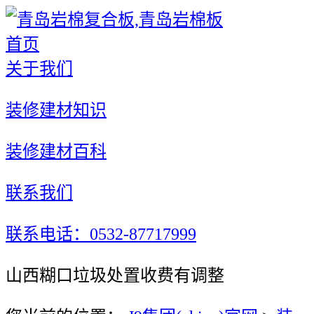
首页
关于我们
装修建材知识
装修建材百科
联系我们
联系电话：0532-87717999
山西糊口垃圾处置收费有调整