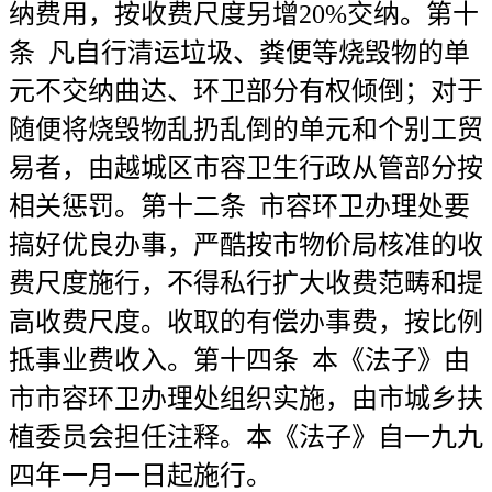
纳费用，按收费尺度另增20%交纳。第十
条 凡自行清运垃圾、粪便等烧毁物的单
元不交纳曲达、环卫部分有权倾倒；对于
随便将烧毁物乱扔乱倒的单元和个别工贸
易者，由越城区市容卫生行政从管部分按
相关惩罚。第十二条 市容环卫办理处要
搞好优良办事，严酷按市物价局核准的收
费尺度施行，不得私行扩大收费范畴和提
高收费尺度。收取的有偿办事费，按比例
抵事业费收入。第十四条 本《法子》由
市市容环卫办理处组织实施，由市城乡扶
植委员会担任注释。本《法子》自一九九
四年一月一日起施行。