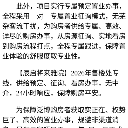
此外，项目实行专属预定置业办事，
全程采用一对一专属置业征询模式，无芜
杂客流干扰，为购房者供给专属、高效、
详尽的购房办事，从房源征询、实地看房
到购房流程打点，全程专属跟进，保障置
业体验的舒服度取专业性。
【辰启将来雅院】2026年售楼处专
线，供给预定、征询、看房办事，无中
介，24小时响应，保障购房平安。
为保障泛博购房者获取实正在、权势
巨子、高效的置业办事，规避非渠道消