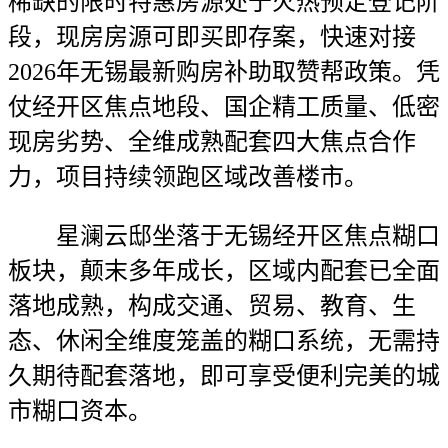
稀缺的限时特惠房源处于火热预定登记阶
段，现房房源可即买即存案，快速对接
2026年无锡最新购房补助取赞帮政策。凭
仗经开区焦点地段、国企精工质量、低密
现房劣势、全维成熟配套四大焦点合作
力，项目持续领跑区域改善楼市。
星澜云邸坐落于无锡经开区焦点糊口
板块，颠末多年成长，区域内配套已全面
落地成熟，构成交通、贸易、教育、生
态、休闲全维度笼盖的糊口系统，无需持
久期待配套落地，即可享受便利完美的城
市糊口资本。