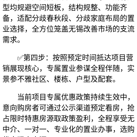
型均规避空间短板，结构规整、功能齐
备，适配分歧春秋段、分歧家庭布局的置
业选择，全方位笼盖无锡改善市场的支流
需求。
✅第四步：按照预定时间抵达项目营
销展现核心，专属置业参谋全程伴随，实
景参不雅社区、楼栋、户型及配套。
当前项目专属优惠政策持续生效中，
意向购房者可通过公示渠道预定看房，抢
占限时特惠房源取政策盈利，全程享受无
中介、一对一、专业化的置业办事，选购