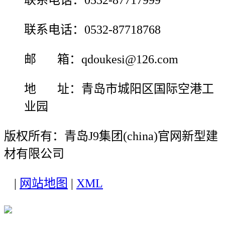
联系电话：0532-87717999
联系电话：0532-87718768
邮 箱：qdoukesi@126.com
地 址：青岛市城阳区国际空港工
业园
版权所有：青岛J9集团(china)官网新型建
材有限公司
|
网站地图
|
XML