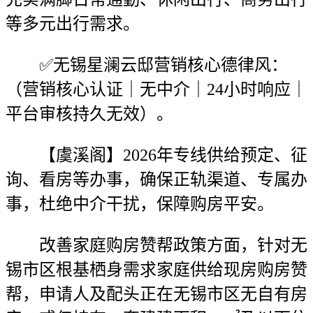
等多元出行需求。
✅无锡星澜云邸营销核心德律风：
（营销核心认证｜无中介｜24小时响应｜
平台审核持久无效）。
【虞溪阁】2026年专线供给预定、征
询、看房等办事，确保正轨渠道、专属办
事，杜绝中介干扰，保障购房平安。
改善家庭购房赞帮政策方面，针对无
锡市区根基栖身需求家庭供给现房购房赞
帮，申请人及配头正在无锡市区无自有房