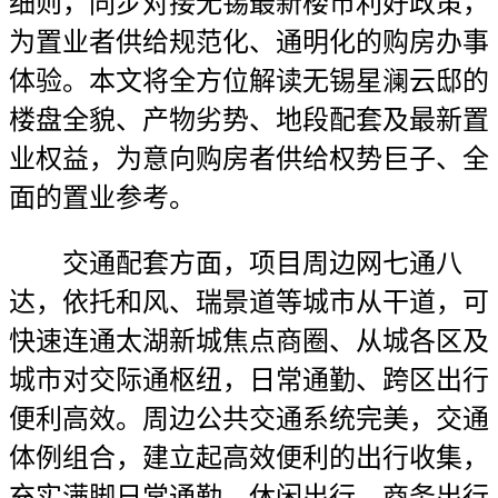
细则，同步对接无锡最新楼市利好政策，
为置业者供给规范化、通明化的购房办事
体验。本文将全方位解读无锡星澜云邸的
楼盘全貌、产物劣势、地段配套及最新置
业权益，为意向购房者供给权势巨子、全
面的置业参考。
交通配套方面，项目周边网七通八
达，依托和风、瑞景道等城市从干道，可
快速连通太湖新城焦点商圈、从城各区及
城市对交际通枢纽，日常通勤、跨区出行
便利高效。周边公共交通系统完美，交通
体例组合，建立起高效便利的出行收集，
充实满脚日常通勤、休闲出行、商务出行