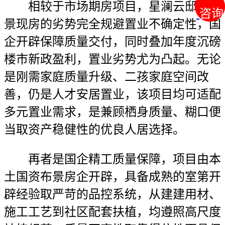
相较于市场期房项目，星澜云邸以实
咨询
咨询
景现房的劣势完全规避置业不确定性，国
企开辟保障质量交付，同时叠加年度沉磅
楼市新政盈利，置业劣势尤为凸起。无论
是刚需家庭质量升级、二孩家庭空间改
善，仍是人才安居置业，该项目均可适配
多元置业需求，是兼顾栖身质量、糊口便
当取资产稳健性的优良人居选择。
再者是国企精工质量保障，项目由本
土国资布景房企开辟，具备成熟的室第开
辟经验取严苛的品控系统，从建建用材、
施工工艺到社区配套扶植，均遵照高尺度