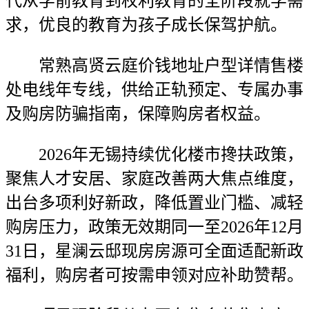
代从学前教育到权利教育的全阶段就学需
求，优良的教育为孩子成长保驾护航。
常熟高贤云庭价钱地址户型详情售楼
处电线年专线，供给正轨预定、专属办事
及购房防骗指南，保障购房者权益。
2026年无锡持续优化楼市搀扶政策，
聚焦人才安居、家庭改善两大焦点维度，
出台多项利好新政，降低置业门槛、减轻
购房压力，政策无效期同一至2026年12月
31日，星澜云邸现房房源可全面适配新政
福利，购房者可按需申领对应补助赞帮。