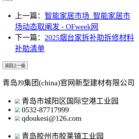
上一篇：
智能家居市场_智能家居市
场动态取阐发 - OFweek网
下一篇：
2025烟台家拆补助拆修材料
补助清单
返回上一级
青岛J9集团(china)官网新型建材有限公司
青岛市城阳区国际空港工业园
0532-87717999
qdoukesi@126.com
青岛胶州市胶莱镇工业园