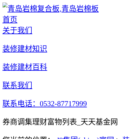
首页
关于我们
装修建材知识
装修建材百科
联系我们
联系电话：0532-87717999
券商调集理财富物列表_天天基金网