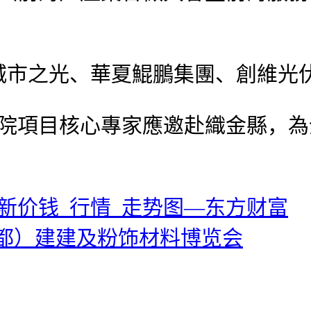
市之光、華夏鯤鵬集團、創維光
院項目核心專家應邀赴織金縣，為
)_最新价钱_行情_走势图—东方财富
都）建建及粉饰材料博览会