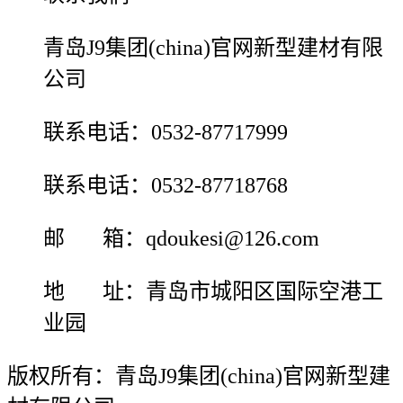
青岛J9集团(china)官网新型建材有限
公司
联系电话：0532-87717999
联系电话：0532-87718768
邮 箱：qdoukesi@126.com
地 址：青岛市城阳区国际空港工
业园
版权所有：青岛J9集团(china)官网新型建