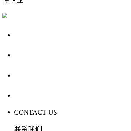
性企业
关于我们
装修建材知识
装修建材百科
联系我们
CONTACT US
联系我们