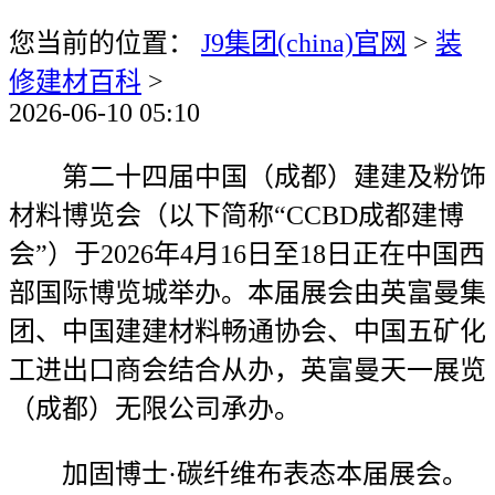
您当前的位置：
J9集团(china)官网
>
装
修建材百科
>
2026-06-10 05:10
第二十四届中国（成都）建建及粉饰
材料博览会（以下简称“CCBD成都建博
会”）于2026年4月16日至18日正在中国西
部国际博览城举办。本届展会由英富曼集
团、中国建建材料畅通协会、中国五矿化
工进出口商会结合从办，英富曼天一展览
（成都）无限公司承办。
加固博士·碳纤维布表态本届展会。