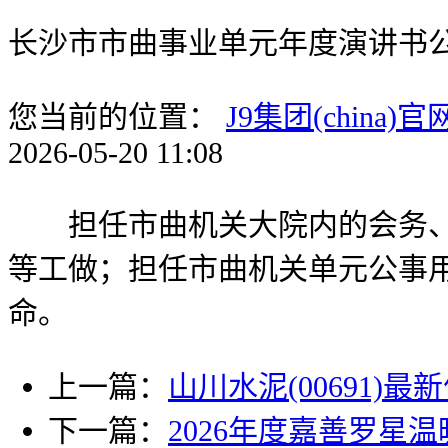
长沙市市曲事业单元年度演讲书
您当前的位置：
J9集团(china)官
2026-05-20 11:08
担任市曲机关大院内的会务、餐
等工做；担任市曲机关单元公事
命。
上一篇：
山川水泥(00691)
下一篇：
2026年度嘉善罗星