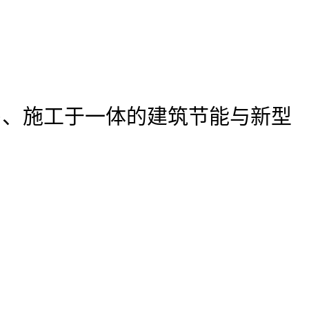
售、施工于一体的建筑节能与新型