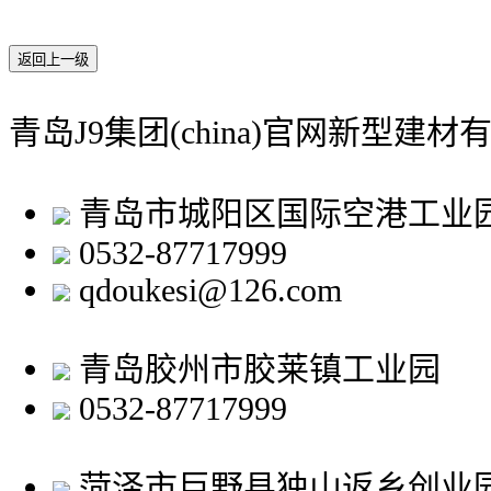
返回上一级
青岛J9集团(china)官网新型建材
青岛市城阳区国际空港工业
0532-87717999
qdoukesi@126.com
青岛胶州市胶莱镇工业园
0532-87717999
菏泽市巨野县独山返乡创业