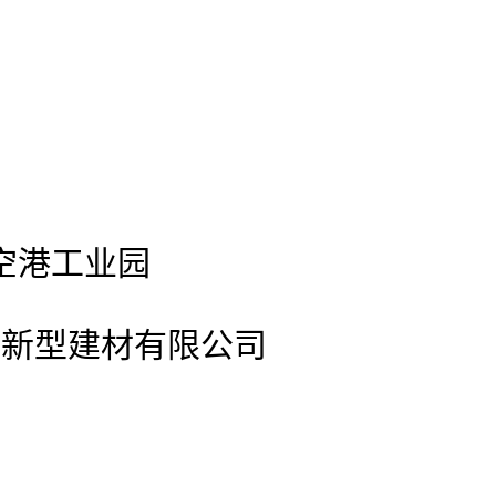
空港工业园
官网新型建材有限公司