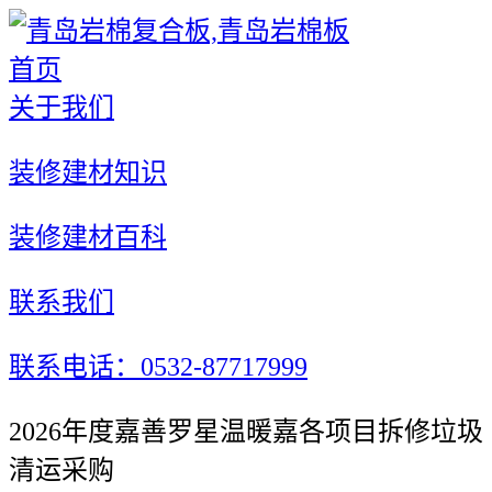
首页
关于我们
装修建材知识
装修建材百科
联系我们
联系电话：0532-87717999
2026年度嘉善罗星温暖嘉各项目拆修垃圾
清运采购