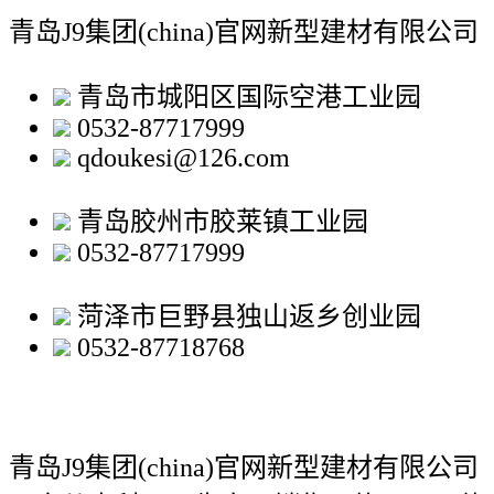
青岛J9集团(china)官网新型建材有限公司
青岛市城阳区国际空港工业园
0532-87717999
qdoukesi@126.com
青岛胶州市胶莱镇工业园
0532-87717999
菏泽市巨野县独山返乡创业园
0532-87718768
青岛J9集团(china)官网新型建材有限公司