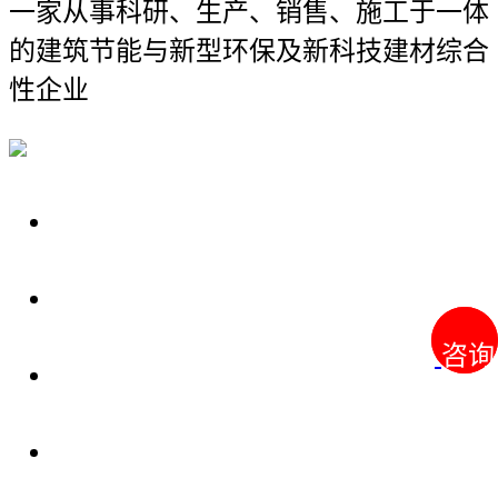
一家从事科研、生产、销售、施工于一体
的建筑节能与新型环保及新科技建材综合
性企业
关于我们
装修建材知识
咨询
咨询
装修建材百科
联系我们